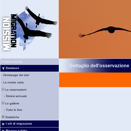
Pagina iniziale
Dettaglio dell'osservazione
Database
-
Homepage dei dati
-
La nostra carta
Le osservazioni
-
Sintesi annuale
Le gallerie
-
Tutte le foto
Statistiche
I siti di migrazione
Risorse e links