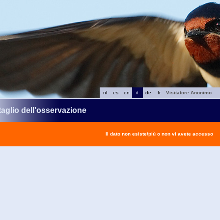
nl
es
en
it
de
fr
Visitatore Anonimo
taglio dell'osservazione
Il dato non esiste/più o non vi avete accesso