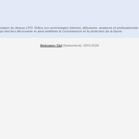
boration du réseau LPO. Grâce aux technologies Internet, débutants, amateurs et professionnels 
s réel leur découverte et ainsi améliorer la connaissance et la protection de la faune
Biolovision Sàrl
(Switzerland), 2003-2026