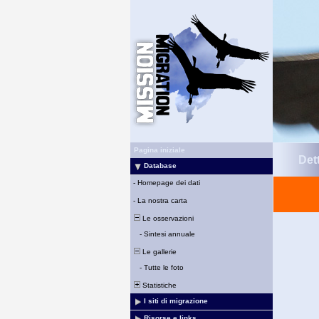
Pagina iniziale
Det
Database
-
Homepage dei dati
-
La nostra carta
Le osservazioni
-
Sintesi annuale
Le gallerie
-
Tutte le foto
Statistiche
I siti di migrazione
Risorse e links