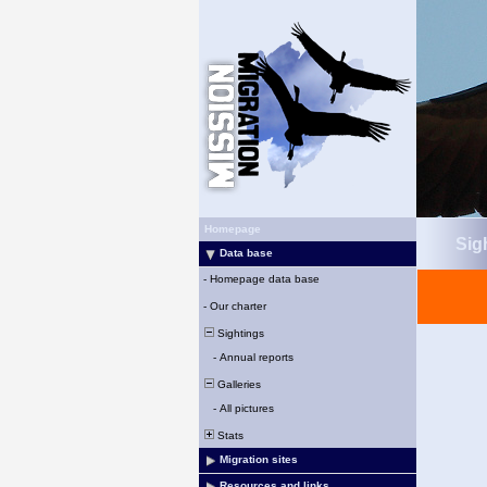
Homepage
Sigh
Data base
-
Homepage data base
-
Our charter
Sightings
-
Annual reports
Galleries
-
All pictures
Stats
Migration sites
Resources and links