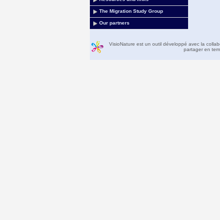
The Migration Study Group
Our partners
VisioNature est un outil développé avec la colla
partager en temp