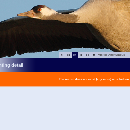
nl
es
en
it
de
fr
Visitor Anonymous
ting detail
The record does not exist (any more) or is hidden.