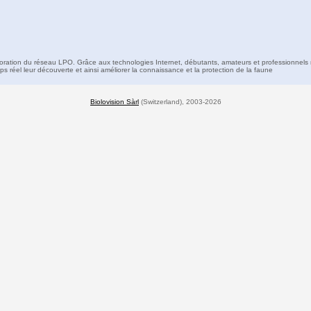
boration du réseau LPO. Grâce aux technologies Internet, débutants, amateurs et professionnels 
s réel leur découverte et ainsi améliorer la connaissance et la protection de la faune
Biolovision Sàrl
(Switzerland), 2003-2026