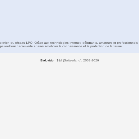
boration du réseau LPO. Grâce aux technologies Internet, débutants, amateurs et professionnels 
s réel leur découverte et ainsi améliorer la connaissance et la protection de la faune
Biolovision Sàrl
(Switzerland), 2003-2026