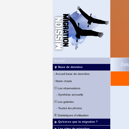
Accueil
Déta
Base de données
-
Accueil base de données
-
Notre charte
Les observations
-
Synthèse annuelle
Les galeries
-
Toutes les photos
Statistiques d'utilisation
Qu'est-ce que la migration ?
Les sites de migration