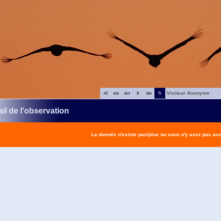
nl
es
en
it
de
fr
Visiteur Anonyme
il de l'observation
La donnée n'existe pas/plus ou vous n'y avez pas ac