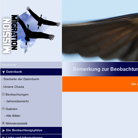
Startseite
Bemerkung zur Beobachtu
Datenbank
-
Startseite der Datenbank
Die 
-
Unsere Charta
Beobachtungen
-
Jahresübersicht
Galerien
-
Alle Bilder
Websitestatistik
Die Beobachtungsplätze
Links und Informationen