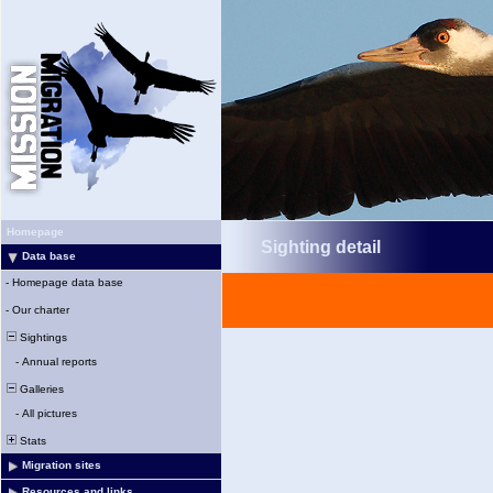
Homepage
Sighting detail
Data base
-
Homepage data base
-
Our charter
Sightings
-
Annual reports
Galleries
-
All pictures
Stats
Migration sites
Resources and links