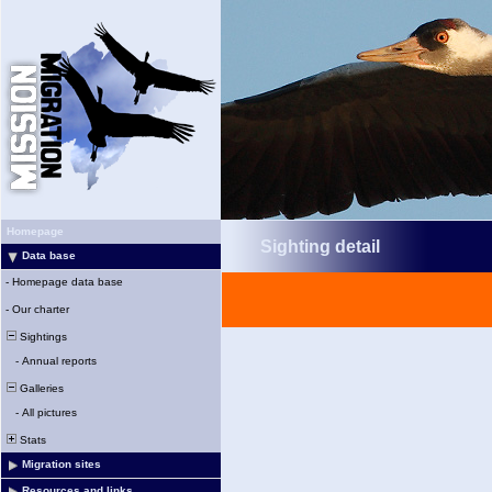
Homepage
Sighting detail
Data base
-
Homepage data base
-
Our charter
Sightings
-
Annual reports
Galleries
-
All pictures
Stats
Migration sites
Resources and links