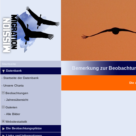
Startseite
Bemerkung zur Beobachtu
Datenbank
-
Startseite der Datenbank
Die 
-
Unsere Charta
Beobachtungen
-
Jahresübersicht
Galerien
-
Alle Bilder
Websitestatistik
Die Beobachtungsplätze
Links und Informationen