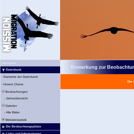
Startseite
Bemerkung zur Beobachtu
Datenbank
-
Startseite der Datenbank
Die 
-
Unsere Charta
Beobachtungen
-
Jahresübersicht
Galerien
-
Alle Bilder
Websitestatistik
Die Beobachtungsplätze
Links und Informationen