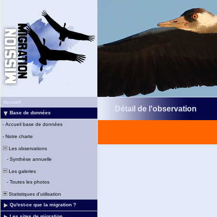
Accueil
Détail de l'observation
Base de données
-
Accueil base de données
-
Notre charte
Les observations
-
Synthèse annuelle
Les galeries
-
Toutes les photos
Statistiques d'utilisation
Qu'est-ce que la migration ?
Les sites de migration