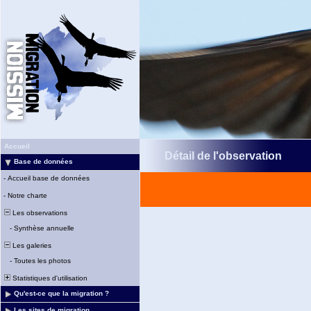
Accueil
Détail de l'observation
Base de données
-
Accueil base de données
-
Notre charte
Les observations
-
Synthèse annuelle
Les galeries
-
Toutes les photos
Statistiques d'utilisation
Qu'est-ce que la migration ?
Les sites de migration