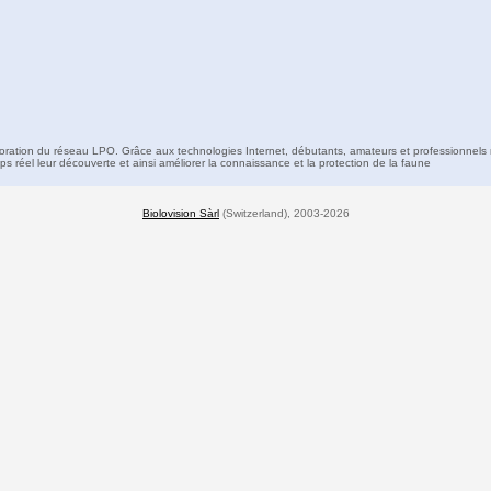
boration du réseau LPO. Grâce aux technologies Internet, débutants, amateurs et professionnels 
s réel leur découverte et ainsi améliorer la connaissance et la protection de la faune
Biolovision Sàrl
(Switzerland), 2003-2026