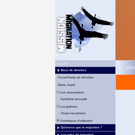
Accueil
Déta
Base de données
-
Accueil base de données
-
Notre charte
Les observations
-
Synthèse annuelle
Les galeries
-
Toutes les photos
Statistiques d'utilisation
Qu'est-ce que la migration ?
Les sites de migration