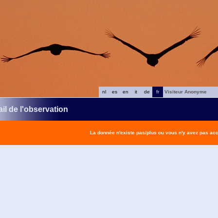
nl
es
en
it
de
fr
Visiteur Anonyme
il de l'observation
La donnée n'existe pas/plus ou vous n'y avez pas ac