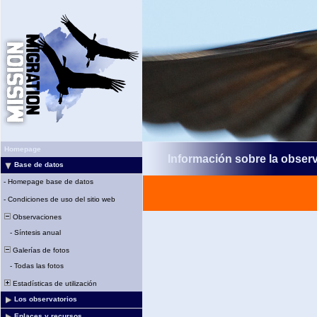
Homepage
Información sobre la obser
Base de datos
-
Homepage base de datos
-
Condiciones de uso del sitio web
Observaciones
-
Síntesis anual
Galerías de fotos
-
Todas las fotos
Estadísticas de utilización
Los observatorios
Enlaces y recursos