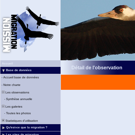
Accueil
Détail de l'observation
Base de données
-
Accueil base de données
-
Notre charte
Les observations
-
Synthèse annuelle
Les galeries
-
Toutes les photos
Statistiques d'utilisation
Qu'est-ce que la migration ?
Les sites de migration