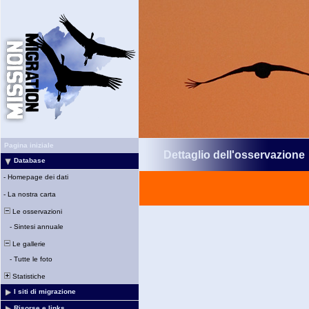
Pagina iniziale
Dettaglio dell'osservazione
Database
-
Homepage dei dati
-
La nostra carta
Le osservazioni
-
Sintesi annuale
Le gallerie
-
Tutte le foto
Statistiche
I siti di migrazione
Risorse e links