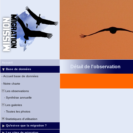
Accueil
Détail de l'observation
Base de données
-
Accueil base de données
-
Notre charte
Les observations
-
Synthèse annuelle
Les galeries
-
Toutes les photos
Statistiques d'utilisation
Qu'est-ce que la migration ?
Les sites de migration