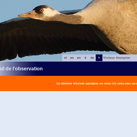
nl
es
en
it
de
fr
Visiteur Anonyme
il de l'observation
La donnée n'existe pas/plus ou vous n'y avez pas ac