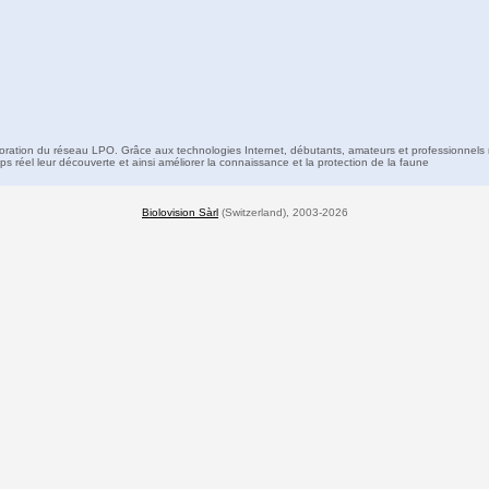
boration du réseau LPO. Grâce aux technologies Internet, débutants, amateurs et professionnels 
s réel leur découverte et ainsi améliorer la connaissance et la protection de la faune
Biolovision Sàrl
(Switzerland), 2003-2026