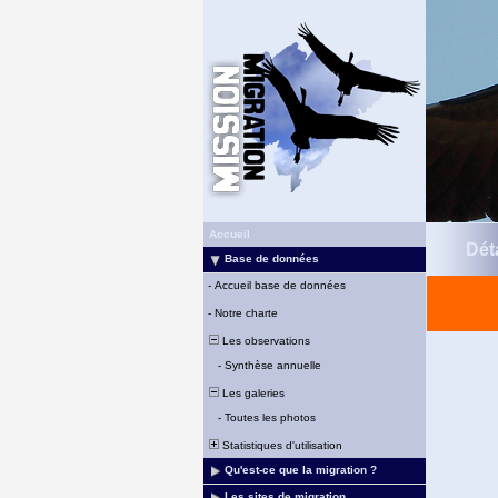
Accueil
Déta
Base de données
-
Accueil base de données
-
Notre charte
Les observations
-
Synthèse annuelle
Les galeries
-
Toutes les photos
Statistiques d'utilisation
Qu'est-ce que la migration ?
Les sites de migration