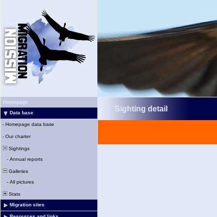
Homepage
Sighting detail
Data base
-
Homepage data base
-
Our charter
Sightings
-
Annual reports
Galleries
-
All pictures
Stats
Migration sites
Resources and links