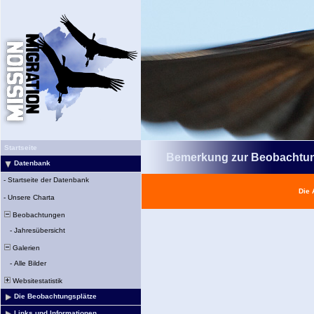
Startseite
Bemerkung zur Beobachtu
Datenbank
-
Startseite der Datenbank
Die 
-
Unsere Charta
Beobachtungen
-
Jahresübersicht
Galerien
-
Alle Bilder
Websitestatistik
Die Beobachtungsplätze
Links und Informationen