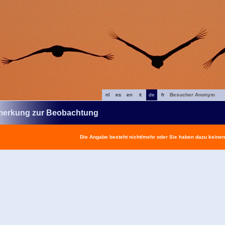
nl
es
en
it
de
fr
Besucher Anonym
erkung zur Beobachtung
Die Angabe besteht nicht/mehr oder Sie haben dazu keine