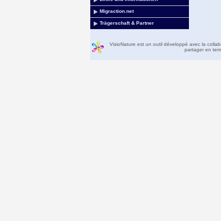
Migraction.net
Trägerschaft & Partner
VisioNature est un outil développé avec la colla
partager en temp