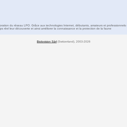
boration du réseau LPO. Grâce aux technologies Internet, débutants, amateurs et professionnels 
s réel leur découverte et ainsi améliorer la connaissance et la protection de la faune
Biolovision Sàrl
(Switzerland), 2003-2026