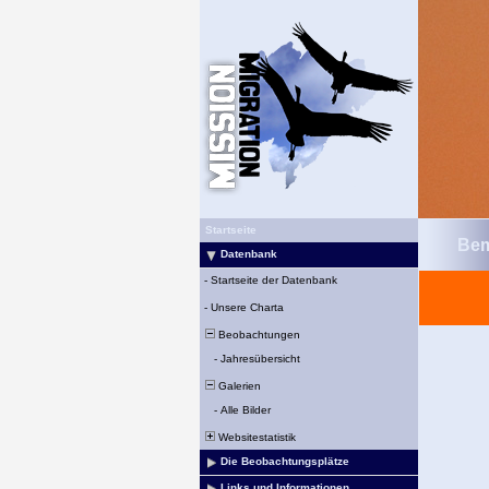
Startseite
Bem
Datenbank
-
Startseite der Datenbank
-
Unsere Charta
Beobachtungen
-
Jahresübersicht
Galerien
-
Alle Bilder
Websitestatistik
Die Beobachtungsplätze
Links und Informationen