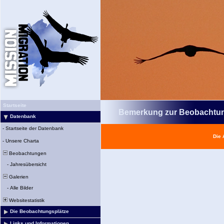
Startseite
Bemerkung zur Beobachtu
Datenbank
-
Startseite der Datenbank
Die 
-
Unsere Charta
Beobachtungen
-
Jahresübersicht
Galerien
-
Alle Bilder
Websitestatistik
Die Beobachtungsplätze
Links und Informationen