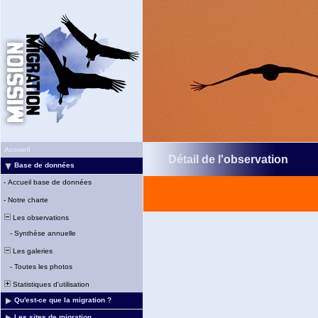
Accueil
Détail de l'observation
Base de données
-
Accueil base de données
-
Notre charte
Les observations
-
Synthèse annuelle
Les galeries
-
Toutes les photos
Statistiques d'utilisation
Qu'est-ce que la migration ?
Les sites de migration