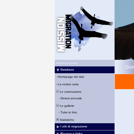
Pagina iniziale
Det
Database
-
Homepage dei dati
-
La nostra carta
Le osservazioni
-
Sintesi annuale
Le gallerie
-
Tutte le foto
Statistiche
I siti di migrazione
Risorse e links