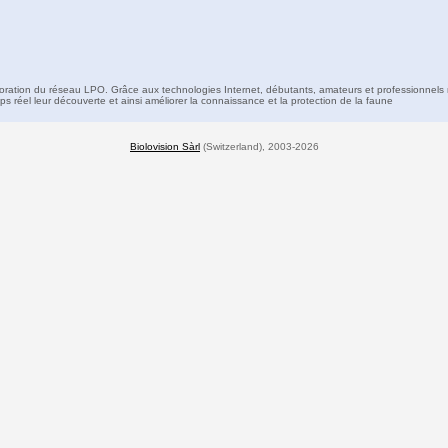
boration du réseau LPO. Grâce aux technologies Internet, débutants, amateurs et professionnels 
s réel leur découverte et ainsi améliorer la connaissance et la protection de la faune
Biolovision Sàrl
(Switzerland), 2003-2026