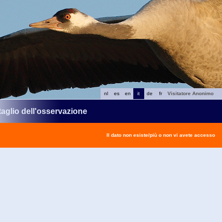
nl
es
en
it
de
fr
Visitatore Anonimo
taglio dell'osservazione
Il dato non esiste/più o non vi avete accesso