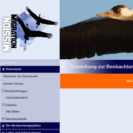
Startseite
Bemerkung zur Beobachtu
Datenbank
-
Startseite der Datenbank
Die 
-
Unsere Charta
Beobachtungen
-
Jahresübersicht
Galerien
-
Alle Bilder
Websitestatistik
Die Beobachtungsplätze
Links und Informationen