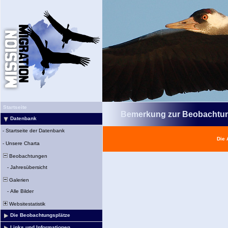
Startseite
Bemerkung zur Beobachtu
Datenbank
-
Startseite der Datenbank
Die 
-
Unsere Charta
Beobachtungen
-
Jahresübersicht
Galerien
-
Alle Bilder
Websitestatistik
Die Beobachtungsplätze
Links und Informationen