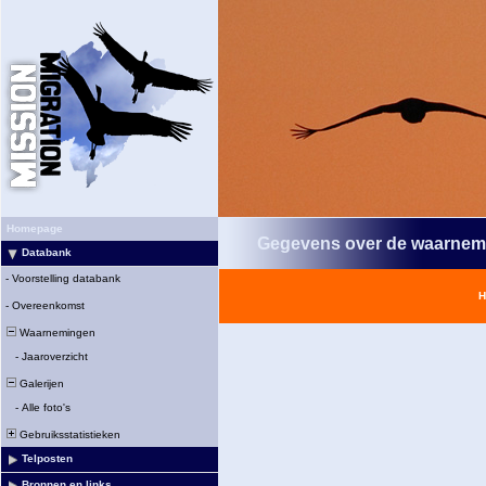
Homepage
Gegevens over de waarnem
Databank
-
Voorstelling databank
H
-
Overeenkomst
Waarnemingen
-
Jaaroverzicht
Galerijen
-
Alle foto's
Gebruiksstatistieken
Telposten
Bronnen en links