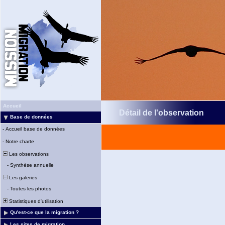
Accueil
Détail de l'observation
Base de données
-
Accueil base de données
-
Notre charte
Les observations
-
Synthèse annuelle
Les galeries
-
Toutes les photos
Statistiques d'utilisation
Qu'est-ce que la migration ?
Les sites de migration