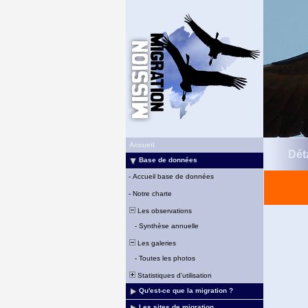
Accueil
Déta
Base de données
-
Accueil base de données
-
Notre charte
Les observations
-
Synthèse annuelle
Les galeries
-
Toutes les photos
Statistiques d'utilisation
Qu'est-ce que la migration ?
Les sites de migration