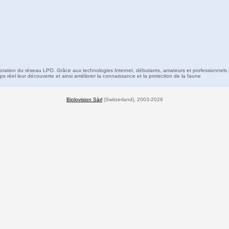
boration du réseau LPO. Grâce aux technologies Internet, débutants, amateurs et professionnels 
s réel leur découverte et ainsi améliorer la connaissance et la protection de la faune
Biolovision Sàrl
(Switzerland), 2003-2026