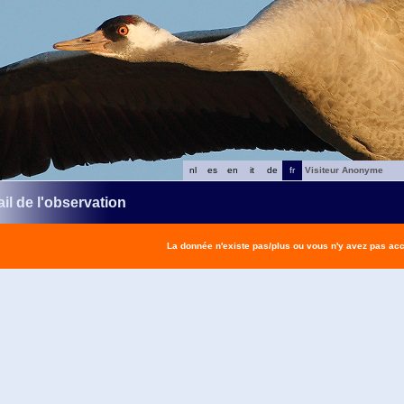
nl
es
en
it
de
fr
Visiteur Anonyme
il de l'observation
La donnée n'existe pas/plus ou vous n'y avez pas ac