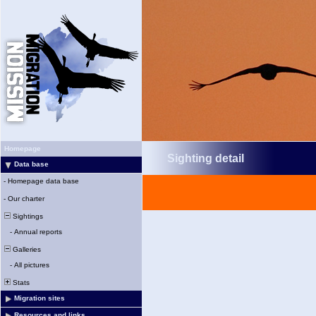
Homepage
Sighting detail
Data base
-
Homepage data base
-
Our charter
Sightings
-
Annual reports
Galleries
-
All pictures
Stats
Migration sites
Resources and links