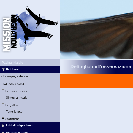
Pagina iniziale
Dettaglio dell'osservazione
Database
-
Homepage dei dati
-
La nostra carta
Le osservazioni
-
Sintesi annuale
Le gallerie
-
Tutte le foto
Statistiche
I siti di migrazione
Risorse e links