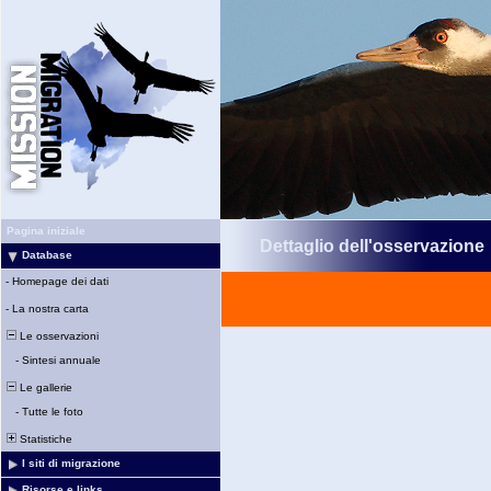
Pagina iniziale
Dettaglio dell'osservazione
Database
-
Homepage dei dati
-
La nostra carta
Le osservazioni
-
Sintesi annuale
Le gallerie
-
Tutte le foto
Statistiche
I siti di migrazione
Risorse e links