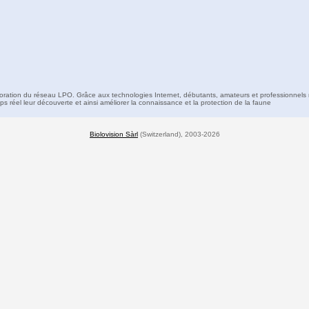
boration du réseau LPO. Grâce aux technologies Internet, débutants, amateurs et professionnels 
s réel leur découverte et ainsi améliorer la connaissance et la protection de la faune
Biolovision Sàrl
(Switzerland), 2003-2026