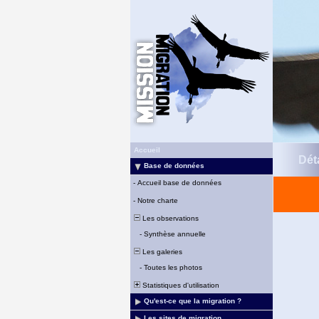
Accueil
Déta
Base de données
-
Accueil base de données
-
Notre charte
Les observations
-
Synthèse annuelle
Les galeries
-
Toutes les photos
Statistiques d'utilisation
Qu'est-ce que la migration ?
Les sites de migration