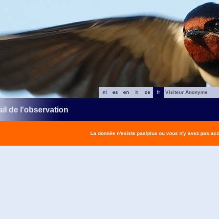
nl
es
en
it
de
fr
Visiteur Anonyme
il de l'observation
La donnée n'existe pas/plus ou vous n'y avez pas ac