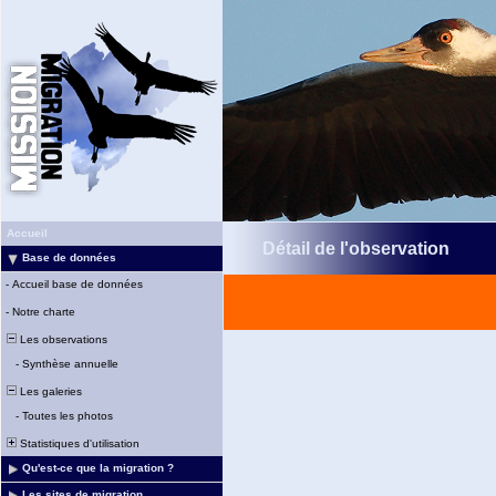
Accueil
Détail de l'observation
Base de données
-
Accueil base de données
-
Notre charte
Les observations
-
Synthèse annuelle
Les galeries
-
Toutes les photos
Statistiques d'utilisation
Qu'est-ce que la migration ?
Les sites de migration