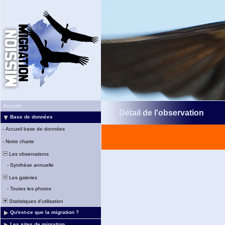
Accueil
Détail de l'observation
Base de données
-
Accueil base de données
-
Notre charte
Les observations
-
Synthèse annuelle
Les galeries
-
Toutes les photos
Statistiques d'utilisation
Qu'est-ce que la migration ?
Les sites de migration