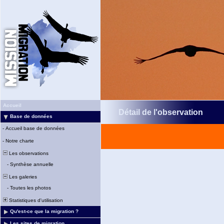
Accueil
Détail de l'observation
Base de données
-
Accueil base de données
-
Notre charte
Les observations
-
Synthèse annuelle
Les galeries
-
Toutes les photos
Statistiques d'utilisation
Qu'est-ce que la migration ?
Les sites de migration