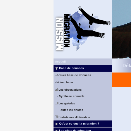
Accueil
Déta
Base de données
-
Accueil base de données
-
Notre charte
Les observations
-
Synthèse annuelle
Les galeries
-
Toutes les photos
Statistiques d'utilisation
Qu'est-ce que la migration ?
Les sites de migration