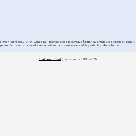
boration du réseau LPO. Grâce aux technologies Internet, débutants, amateurs et professionnels 
s réel leur découverte et ainsi améliorer la connaissance et la protection de la faune
Biolovision Sàrl
(Switzerland), 2003-2026