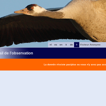
nl
es
en
it
de
fr
Visiteur Anonyme
il de l'observation
La donnée n'existe pas/plus ou vous n'y avez pas ac