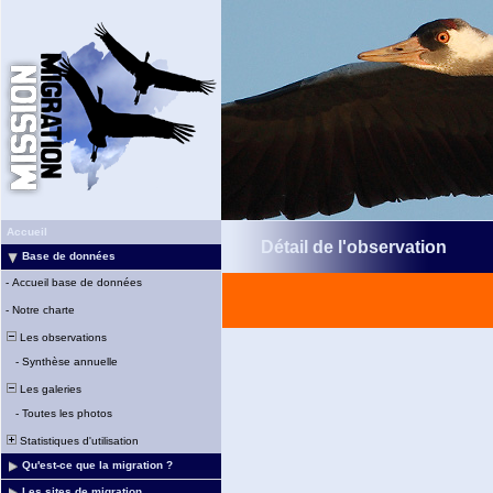
Accueil
Détail de l'observation
Base de données
-
Accueil base de données
-
Notre charte
Les observations
-
Synthèse annuelle
Les galeries
-
Toutes les photos
Statistiques d'utilisation
Qu'est-ce que la migration ?
Les sites de migration