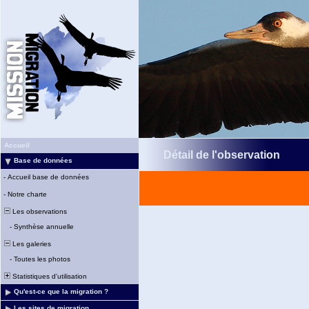
Accueil
Détail de l'observation
Base de données
-
Accueil base de données
-
Notre charte
Les observations
-
Synthèse annuelle
Les galeries
-
Toutes les photos
Statistiques d'utilisation
Qu'est-ce que la migration ?
Les sites de migration