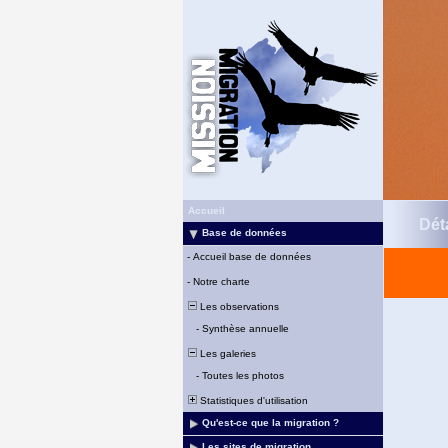
Accueil
Déta
Base de données
-
Accueil base de données
-
Notre charte
Les observations
-
Synthèse annuelle
Les galeries
-
Toutes les photos
Statistiques d'utilisation
Qu'est-ce que la migration ?
Les sites de migration