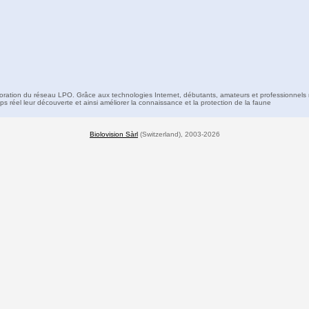
boration du réseau LPO. Grâce aux technologies Internet, débutants, amateurs et professionnels 
s réel leur découverte et ainsi améliorer la connaissance et la protection de la faune
Biolovision Sàrl
(Switzerland), 2003-2026