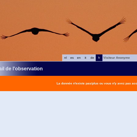
nl
es
en
it
de
fr
Visiteur Anonyme
il de l'observation
La donnée n'existe pas/plus ou vous n'y avez pas ac