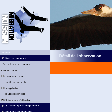
Accueil
Détail de l'observation
Base de données
-
Accueil base de données
-
Notre charte
Les observations
-
Synthèse annuelle
Les galeries
-
Toutes les photos
Statistiques d'utilisation
Qu'est-ce que la migration ?
Les sites de migration