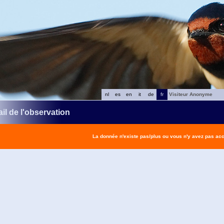
nl
es
en
it
de
fr
Visiteur Anonyme
il de l'observation
La donnée n'existe pas/plus ou vous n'y avez pas ac