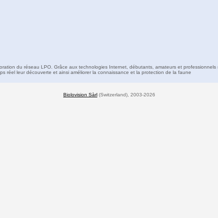
boration du réseau LPO. Grâce aux technologies Internet, débutants, amateurs et professionnels 
s réel leur découverte et ainsi améliorer la connaissance et la protection de la faune
Biolovision Sàrl
(Switzerland), 2003-2026