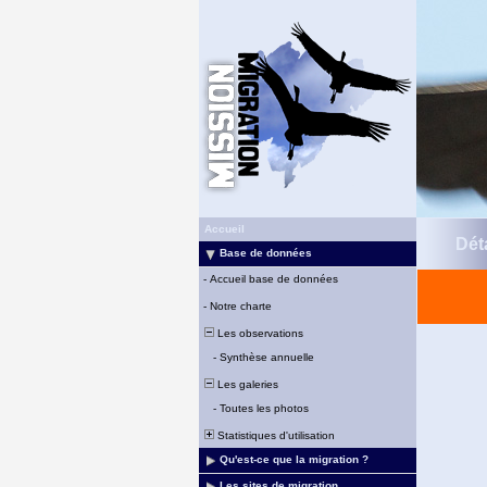
Accueil
Déta
Base de données
-
Accueil base de données
-
Notre charte
Les observations
-
Synthèse annuelle
Les galeries
-
Toutes les photos
Statistiques d'utilisation
Qu'est-ce que la migration ?
Les sites de migration