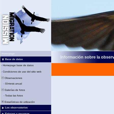
Homepage
Información sobre la obser
Base de datos
-
Homepage base de datos
-
Condiciones de uso del sitio web
Observaciones
-
Síntesis anual
Galerías de fotos
-
Todas las fotos
Estadísticas de utilización
Los observatorios
Enlaces y recursos