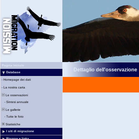
Pagina iniziale
Dettaglio dell'osservazione
Database
-
Homepage dei dati
-
La nostra carta
Le osservazioni
-
Sintesi annuale
Le gallerie
-
Tutte le foto
Statistiche
I siti di migrazione
Risorse e links