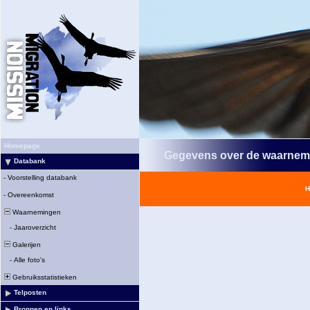
Homepage
Gegevens over de waarnem
Databank
-
Voorstelling databank
H
-
Overeenkomst
Waarnemingen
-
Jaaroverzicht
Galerijen
-
Alle foto's
Gebruiksstatistieken
Telposten
Bronnen en links