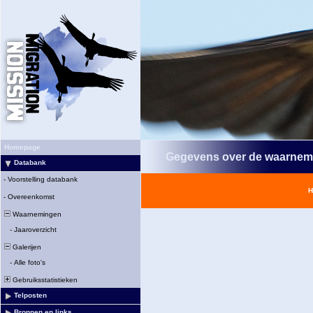
Homepage
Gegevens over de waarnem
Databank
-
Voorstelling databank
H
-
Overeenkomst
Waarnemingen
-
Jaaroverzicht
Galerijen
-
Alle foto's
Gebruiksstatistieken
Telposten
Bronnen en links