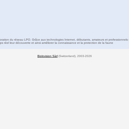
boration du réseau LPO. Grâce aux technologies Internet, débutants, amateurs et professionnels 
s réel leur découverte et ainsi améliorer la connaissance et la protection de la faune
Biolovision Sàrl
(Switzerland), 2003-2026