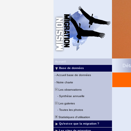
Accueil
Déta
Base de données
-
Accueil base de données
-
Notre charte
Les observations
-
Synthèse annuelle
Les galeries
-
Toutes les photos
Statistiques d'utilisation
Qu'est-ce que la migration ?
Les sites de migration