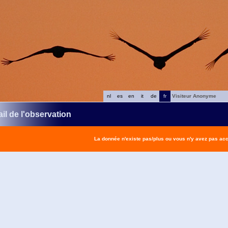
nl
es
en
it
de
fr
Visiteur Anonyme
il de l'observation
La donnée n'existe pas/plus ou vous n'y avez pas ac