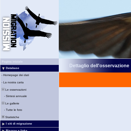
Pagina iniziale
Dettaglio dell'osservazione
Database
-
Homepage dei dati
-
La nostra carta
Le osservazioni
-
Sintesi annuale
Le gallerie
-
Tutte le foto
Statistiche
I siti di migrazione
Risorse e links