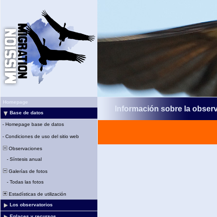
Homepage
Información sobre la obser
Base de datos
-
Homepage base de datos
-
Condiciones de uso del sitio web
Observaciones
-
Síntesis anual
Galerías de fotos
-
Todas las fotos
Estadísticas de utilización
Los observatorios
Enlaces y recursos