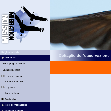
Pagina iniziale
Dettaglio dell'osservazione
Database
-
Homepage dei dati
-
La nostra carta
Le osservazioni
-
Sintesi annuale
Le gallerie
-
Tutte le foto
Statistiche
I siti di migrazione
Risorse e links