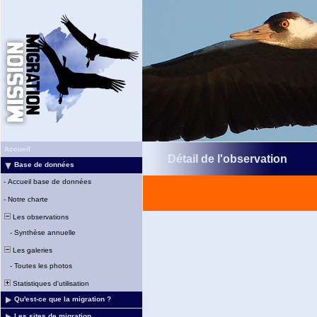
Accueil
Détail de l'observation
Base de données
-
Accueil base de données
-
Notre charte
Les observations
-
Synthèse annuelle
Les galeries
-
Toutes les photos
Statistiques d'utilisation
Qu'est-ce que la migration ?
Les sites de migration